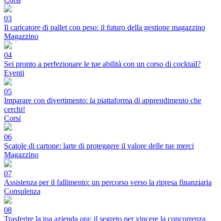
03
Il caricatore di pallet con peso: il futuro della gestione magazzino
Magazzino
04
Sei pronto a perfezionare le tue abilità con un corso di cocktail?
Eventi
05
Imparare con divertimento: la piattaforma di apprendimento che
cerchi!
Corsi
06
Scatole di cartone: larte di proteggere il valore delle tue merci
Magazzino
07
Assistenza per il fallimento: un percorso verso la ripresa finanziaria
Consulenza
08
Trasferire la tua azienda ora: il segreto per vincere la concorrenza