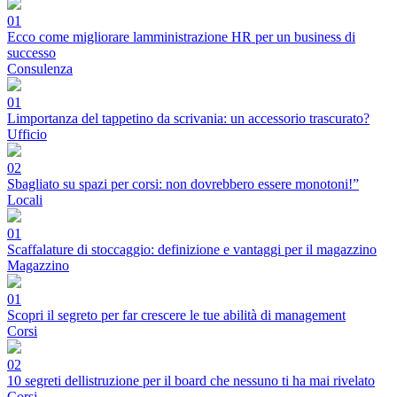
01
Ecco come migliorare lamministrazione HR per un business di
successo
Consulenza
01
Limportanza del tappetino da scrivania: un accessorio trascurato?
Ufficio
02
Sbagliato su spazi per corsi: non dovrebbero essere monotoni!”
Locali
01
Scaffalature di stoccaggio: definizione e vantaggi per il magazzino
Magazzino
01
Scopri il segreto per far crescere le tue abilità di management
Corsi
02
10 segreti dellistruzione per il board che nessuno ti ha mai rivelato
Corsi