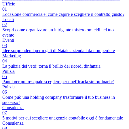
Ufficio
01
Locazione commerciale: come capire e scegliere il contratto giusto?
Locali
02
Scopri come organizzare un intrigante mistero omicidi nel tuo
evento
Eventi
03
Idee sorprendenti per regali di Natale aziendali da non perdere
Marketing
04
La pulizia dei vetri: torna il brillio dei ricordi dinfanzia
Pulizia
05
Panni per pulire: quale scegliere per unefficacia straordinaria?
Pulizia
06
Come può una holding company trasformare il tuo business in
successo?
Consulenza
07
5 motivi per cui scegliere unagenzia contabile oggi è fondamentale
Consulenza
08