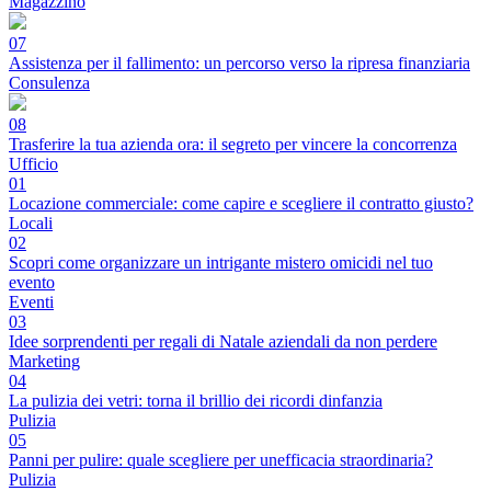
Magazzino
07
Assistenza per il fallimento: un percorso verso la ripresa finanziaria
Consulenza
08
Trasferire la tua azienda ora: il segreto per vincere la concorrenza
Ufficio
01
Locazione commerciale: come capire e scegliere il contratto giusto?
Locali
02
Scopri come organizzare un intrigante mistero omicidi nel tuo
evento
Eventi
03
Idee sorprendenti per regali di Natale aziendali da non perdere
Marketing
04
La pulizia dei vetri: torna il brillio dei ricordi dinfanzia
Pulizia
05
Panni per pulire: quale scegliere per unefficacia straordinaria?
Pulizia