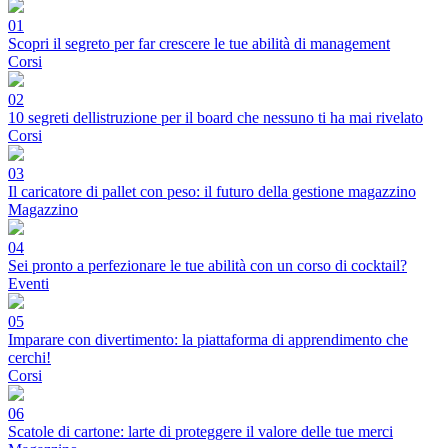
01
Scopri il segreto per far crescere le tue abilità di management
Corsi
02
10 segreti dellistruzione per il board che nessuno ti ha mai rivelato
Corsi
03
Il caricatore di pallet con peso: il futuro della gestione magazzino
Magazzino
04
Sei pronto a perfezionare le tue abilità con un corso di cocktail?
Eventi
05
Imparare con divertimento: la piattaforma di apprendimento che
cerchi!
Corsi
06
Scatole di cartone: larte di proteggere il valore delle tue merci