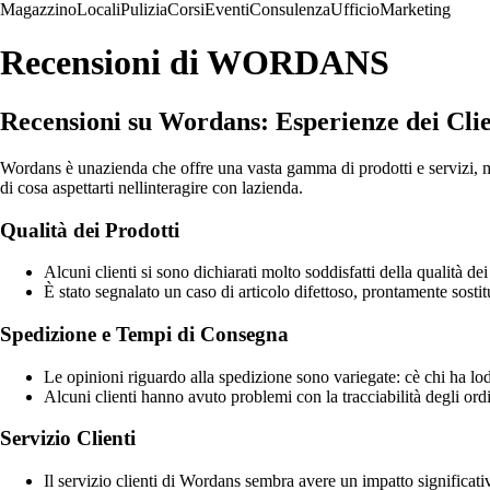
Magazzino
Locali
Pulizia
Corsi
Eventi
Consulenza
Ufficio
Marketing
Recensioni di WORDANS
Recensioni su Wordans: Esperienze dei Clie
Wordans è unazienda che offre una vasta gamma di prodotti e servizi, ma 
di cosa aspettarti nellinteragire con lazienda.
Qualità dei Prodotti
Alcuni clienti si sono dichiarati molto soddisfatti della qualità de
È stato segnalato un caso di articolo difettoso, prontamente sostit
Spedizione e Tempi di Consegna
Le opinioni riguardo alla spedizione sono variegate: cè chi ha loda
Alcuni clienti hanno avuto problemi con la tracciabilità degli or
Servizio Clienti
Il servizio clienti di Wordans sembra avere un impatto significati