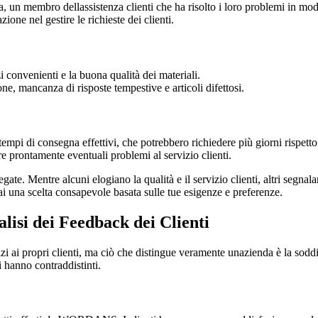
ina, un membro dellassistenza clienti che ha risolto i loro problemi in mo
zione nel gestire le richieste dei clienti.
i convenienti e la buona qualità dei materiali.
one, mancanza di risposte tempestive e articoli difettosi.
empi di consegna effettivi, che potrebbero richiedere più giorni rispetto 
re prontamente eventuali problemi al servizio clienti.
ate. Mentre alcuni elogiano la qualità e il servizio clienti, altri segnal
ai una scelta consapevole basata sulle tue esigenze e preferenze.
si dei Feedback dei Clienti
i propri clienti, ma ciò che distingue veramente unazienda è la soddis
li hanno contraddistinti.