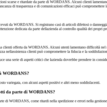
azioni scarse e ritardate da parte di WORDANS. Alcuni clienti lamentan
ancanza di trasparenza e di comunicazioni efficaci può compromettere la 
icevuti da WORDANS. Si registrano casi di articoli difettosi o danneggia
tenzione dedicata da parte dellazienda al controllo qualità dei propri pr
nza clienti offerta da WORDANS. Alcuni utenti lamentano difficoltà nel r
zza nellassistenza clienti può compromettere la fiducia e la soddisfazio
una serie di aspetti critici che lazienda dovrebbe prendere in consider
ocietà WORDANS?
 variegata, con alcuni aspetti positivi e altri meno soddisfacenti.
odotti da parte di WORDANS?
parte di WORDANS, come ritardi nella spedizione e errori nella gestione 