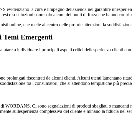
S evidenziano la cura e limpegno dellazienda nel garantire unesperienza
tire resi e sostituzioni sono solo alcuni dei punti di forza che hanno contrib
online, che mette al centro delle proprie attenzioni la soddisfazione e
 Temi Emergenti
are a individuare i principali aspetti critici dellesperienza clienti co
 prolungati riscontrati da alcuni clienti. Alcuni utenti lamentano ritardi s
oddisfazione tra i consumatori, che si attendono tempistiche più precise
te di WORDANS. Ci sono segnalazioni di prodotti sbagliati o mancanti ne
amente sullesperienza complessiva del cliente e minano la fiducia nel ser