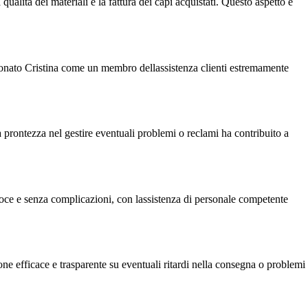
lità dei materiali e la fattura dei capi acquistati. Questo aspetto è
zionato Cristina come un membro dellassistenza clienti estremamente
a prontezza nel gestire eventuali problemi o reclami ha contribuito a
e veloce e senza complicazioni, con lassistenza di personale competente
e efficace e trasparente su eventuali ritardi nella consegna o problemi