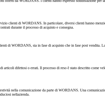
ti offerti da WORDANS. I clienti hanno espresso soddisfazione per la qua
servizio clienti di WORDANS. In particolare, diversi clienti hanno men
contrati durante il processo di acquisto e consegna.
o clienti di WORDANS, sia in fase di acquisto che in fase post vendita. L
i di articoli difettosi o errati. Il processo di reso è stato descritto com
 tempestività nella comunicazione da parte di WORDANS. Una comunicazion
fiduciosi nellazienda.