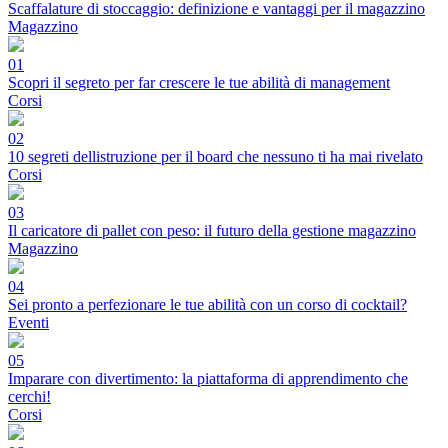
Scaffalature di stoccaggio: definizione e vantaggi per il magazzino
Magazzino
01
Scopri il segreto per far crescere le tue abilità di management
Corsi
02
10 segreti dellistruzione per il board che nessuno ti ha mai rivelato
Corsi
03
Il caricatore di pallet con peso: il futuro della gestione magazzino
Magazzino
04
Sei pronto a perfezionare le tue abilità con un corso di cocktail?
Eventi
05
Imparare con divertimento: la piattaforma di apprendimento che
cerchi!
Corsi