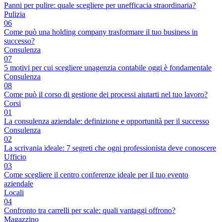
Panni per pulire: quale scegliere per unefficacia straordinaria?
Pulizia
06
Come può una holding company trasformare il tuo business in
successo?
Consulenza
07
5 motivi per cui scegliere unagenzia contabile oggi è fondamentale
Consulenza
08
Come può il corso di gestione dei processi aiutarti nel tuo lavoro?
Corsi
01
La consulenza aziendale: definizione e opportunità per il successo
Consulenza
02
La scrivania ideale: 7 segreti che ogni professionista deve conoscere
Ufficio
03
Come scegliere il centro conferenze ideale per il tuo evento
aziendale
Locali
04
Confronto tra carrelli per scale: quali vantaggi offrono?
Magazzino