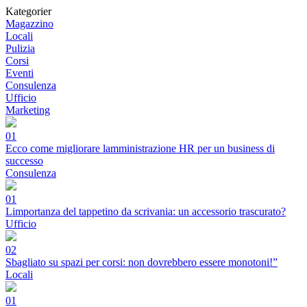
Kategorier
Magazzino
Locali
Pulizia
Corsi
Eventi
Consulenza
Ufficio
Marketing
01
Ecco come migliorare lamministrazione HR per un business di
successo
Consulenza
01
Limportanza del tappetino da scrivania: un accessorio trascurato?
Ufficio
02
Sbagliato su spazi per corsi: non dovrebbero essere monotoni!”
Locali
01