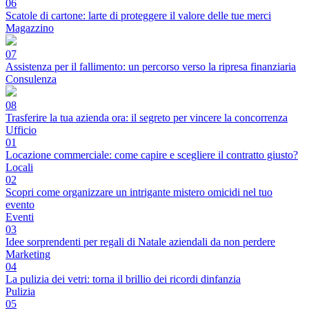
06
Scatole di cartone: larte di proteggere il valore delle tue merci
Magazzino
07
Assistenza per il fallimento: un percorso verso la ripresa finanziaria
Consulenza
08
Trasferire la tua azienda ora: il segreto per vincere la concorrenza
Ufficio
01
Locazione commerciale: come capire e scegliere il contratto giusto?
Locali
02
Scopri come organizzare un intrigante mistero omicidi nel tuo
evento
Eventi
03
Idee sorprendenti per regali di Natale aziendali da non perdere
Marketing
04
La pulizia dei vetri: torna il brillio dei ricordi dinfanzia
Pulizia
05