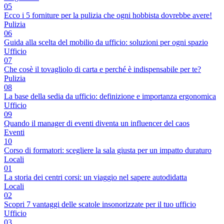
05
Ecco i 5 forniture per la pulizia che ogni hobbista dovrebbe avere!
Pulizia
06
Guida alla scelta del mobilio da ufficio: soluzioni per ogni spazio
Ufficio
07
Che cosè il tovagliolo di carta e perché è indispensabile per te?
Pulizia
08
La base della sedia da ufficio: definizione e importanza ergonomica
Ufficio
09
Quando il manager di eventi diventa un influencer del caos
Eventi
10
Corso di formatori: scegliere la sala giusta per un impatto duraturo
Locali
01
La storia dei centri corsi: un viaggio nel sapere autodidatta
Locali
02
Scopri 7 vantaggi delle scatole insonorizzate per il tuo ufficio
Ufficio
03