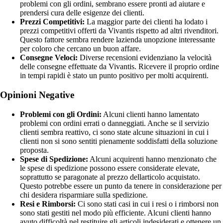
problemi con gli ordini, sembrano essere pronti ad aiutare e
prendersi cura delle esigenze dei clienti.
Prezzi Competitivi:
La maggior parte dei clienti ha lodato i
prezzi competitivi offerti da Vivantis rispetto ad altri rivenditori.
Questo fattore sembra rendere lazienda unopzione interessante
per coloro che cercano un buon affare.
Consegne Veloci:
Diverse recensioni evidenziano la velocità
delle consegne effettuate da Vivantis. Ricevere il proprio ordine
in tempi rapidi è stato un punto positivo per molti acquirenti.
Opinioni Negative
Problemi con gli Ordini:
Alcuni clienti hanno lamentato
problemi con ordini errati o danneggiati. Anche se il servizio
clienti sembra reattivo, ci sono state alcune situazioni in cui i
clienti non si sono sentiti pienamente soddisfatti della soluzione
proposta.
Spese di Spedizione:
Alcuni acquirenti hanno menzionato che
le spese di spedizione possono essere considerate elevate,
soprattutto se paragonate al prezzo dellarticolo acquistato.
Questo potrebbe essere un punto da tenere in considerazione per
chi desidera risparmiare sulla spedizione.
Resi e Rimborsi:
Ci sono stati casi in cui i resi o i rimborsi non
sono stati gestiti nel modo più efficiente. Alcuni clienti hanno
avuto difficoltà nel restituire gli articoli indesiderati e ottenere un