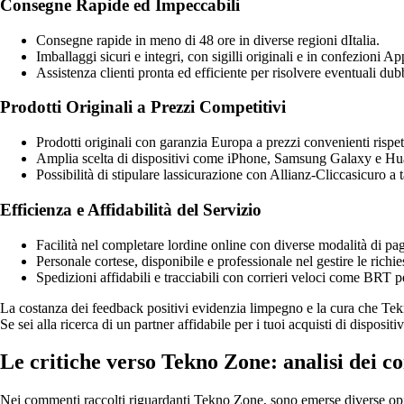
Consegne Rapide ed Impeccabili
Consegne rapide in meno di 48 ore in diverse regioni dItalia.
Imballaggi sicuri e integri, con sigilli originali e in confezioni App
Assistenza clienti pronta ed efficiente per risolvere eventuali dubb
Prodotti Originali a Prezzi Competitivi
Prodotti originali con garanzia Europa a prezzi convenienti rispetto
Amplia scelta di dispositivi come iPhone, Samsung Galaxy e Huaw
Possibilità di stipulare lassicurazione con Allianz-Cliccasicuro a 
Efficienza e Affidabilità del Servizio
Facilità nel completare lordine online con diverse modalità di p
Personale cortese, disponibile e professionale nel gestire le richies
Spedizioni affidabili e tracciabili con corrieri veloci come BRT p
La costanza dei feedback positivi evidenzia limpegno e la cura che Tekn
Se sei alla ricerca di un partner affidabile per i tuoi acquisti di disposit
Le critiche verso Tekno Zone: analisi dei c
Nei commenti raccolti riguardanti Tekno Zone, sono emerse diverse opinio