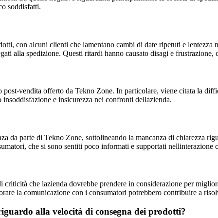
o soddisfatti.
dotti, con alcuni clienti che lamentano cambi di date ripetuti e lentezza n
gati alla spedizione. Questi ritardi hanno causato disagi e frustrazion
o post-vendita offerto da Tekno Zone. In particolare, viene citata la diffi
 insoddisfazione e insicurezza nei confronti dellazienda.
a da parte di Tekno Zone, sottolineando la mancanza di chiarezza riguard
sumatori, che si sono sentiti poco informati e supportati nellinterazione 
criticità che lazienda dovrebbe prendere in considerazione per migliorar
gliorare la comunicazione con i consumatori potrebbero contribuire a ris
iguardo alla velocità di consegna dei prodotti?