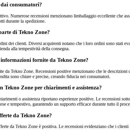
e dai consumatori?
tivo. Numerose recensioni menzionano limballaggio eccellente che assicura
tti durante la spedizione.
a parte di Tekno Zone?
ni dei clienti. Diversi acquirenti notano che i loro ordini sono stati e
zienda alla tempestività della consegna.
le informazioni fornite da Tekno Zone?
rnite da Tekno Zone. Recensioni positive menzionano che le descrizioni de
vendita sono chiare e precise, creando fiducia nei consumatori.
con Tekno Zone per chiarimenti e assistenza?
imenti o assistenza riportano esperienze positive. Le recensioni sottoli
ese e tempestivo, garantendo un supporto efficace durante tutto il proce
offerte da Tekno Zone?
erte da Tekno Zone è positiva. Le recensioni evidenziano che i clienti a