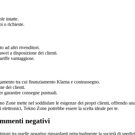
le intatte.
i o richieste.
 ad altri rivenditori.
ei a disposizione dei clienti.
tariffe vantaggiose.
agamento tra cui finanziamento Klarna e contrassegno.
te dei clienti.
er garantire consegne puntuali.
o Zone mette nel soddisfare le esigenze dei propri clienti, offrendo una
ivi elettronici, Tekno Zone potrebbe essere la scelta ideale per te.
ommenti negativi
ni tra quelle negative riguardanti principalmente la società di spedizion