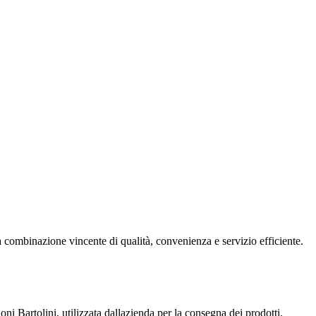
 combinazione vincente di qualità, convenienza e servizio efficiente.
i Bartolini, utilizzata dallazienda per la consegna dei prodotti.