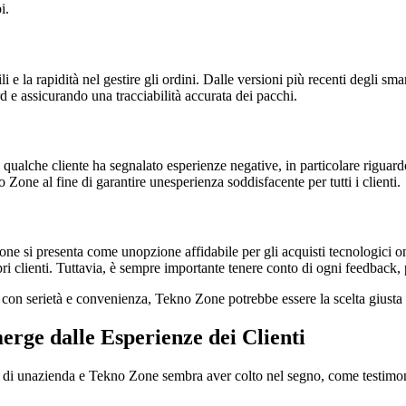
i.
li e la rapidità nel gestire gli ordini. Dalle versioni più recenti degl
d e assicurando una tracciabilità accurata dei pacchi.
alche cliente ha segnalato esperienze negative, in particolare riguardo al
one al fine di garantire unesperienza soddisfacente per tutti i clienti.
e si presenta come unopzione affidabile per gli acquisti tecnologici onl
i clienti. Tuttavia, è sempre importante tenere conto di ogni feedback, p
ci con serietà e convenienza, Tekno Zone potrebbe essere la scelta giusta 
rge dalle Esperienze dei Clienti
ità di unazienda e Tekno Zone sembra aver colto nel segno, come testimoni