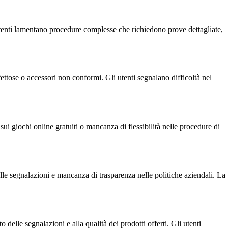
 utenti lamentano procedure complesse che richiedono prove dettagliate,
fettose o accessori non conformi. Gli utenti segnalano difficoltà nel
ui giochi online gratuiti o mancanza di flessibilità nelle procedure di
 alle segnalazioni e mancanza di trasparenza nelle politiche aziendali. La
delle segnalazioni e alla qualità dei prodotti offerti. Gli utenti