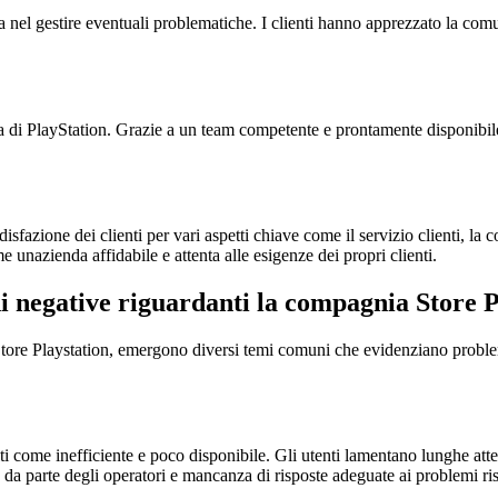
da nel gestire eventuali problematiche. I clienti hanno apprezzato la co
ita di PlayStation. Grazie a un team competente e prontamente disponibile
sfazione dei clienti per vari aspetti chiave come il servizio clienti, la c
 unazienda affidabile e attenta alle esigenze dei propri clienti.
i negative riguardanti la compagnia Store P
ore Playstation, emergono diversi temi comuni che evidenziano problemat
olti come inefficiente e poco disponibile. Gli utenti lamentano lunghe attes
da parte degli operatori e mancanza di risposte adeguate ai problemi ris