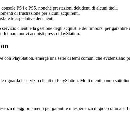
e console PS4 e PS5, nonché prestazioni deludenti di alcuni titoli.
omenti di frustrazione per alcuni acquirenti.
fare le aspettative dei clienti.
servizio clienti e la gestione degli acquisti e dei rimborsi per garantire
 effettuare nuovi acquisti presso PlayStation.
ion
ve con PlayStation, emerge una serie di temi comuni che evidenziano pun
te riguarda il servizio clienti di PlayStation. Molti utenti hanno sottoline
presenza di aggiornamenti per garantire unesperienza di gioco ottimale. 