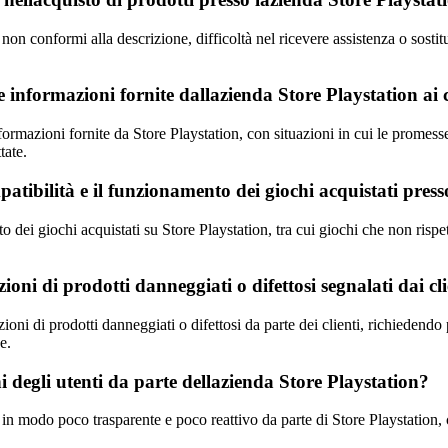
 o non conformi alla descrizione, difficoltà nel ricevere assistenza o sosti
e informazioni fornite dallazienda Store Playstation ai c
formazioni fornite da Store Playstation, con situazioni in cui le promes
tate.
patibilità e il funzionamento dei giochi acquistati pres
 dei giochi acquistati su Store Playstation, tra cui giochi che non rispet
ioni di prodotti danneggiati o difettosi segnalati dai cl
oni di prodotti danneggiati o difettosi da parte dei clienti, richiedendo
e.
 degli utenti da parte dellazienda Store Playstation?
in modo poco trasparente e poco reattivo da parte di Store Playstation, 