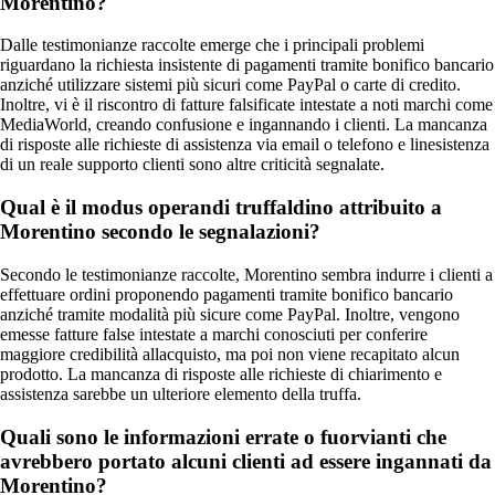
Morentino?
Dalle testimonianze raccolte emerge che i principali problemi
riguardano la richiesta insistente di pagamenti tramite bonifico bancario
anziché utilizzare sistemi più sicuri come PayPal o carte di credito.
Inoltre, vi è il riscontro di fatture falsificate intestate a noti marchi come
MediaWorld, creando confusione e ingannando i clienti. La mancanza
di risposte alle richieste di assistenza via email o telefono e linesistenza
di un reale supporto clienti sono altre criticità segnalate.
Qual è il modus operandi truffaldino attribuito a
Morentino secondo le segnalazioni?
Secondo le testimonianze raccolte, Morentino sembra indurre i clienti a
effettuare ordini proponendo pagamenti tramite bonifico bancario
anziché tramite modalità più sicure come PayPal. Inoltre, vengono
emesse fatture false intestate a marchi conosciuti per conferire
maggiore credibilità allacquisto, ma poi non viene recapitato alcun
prodotto. La mancanza di risposte alle richieste di chiarimento e
assistenza sarebbe un ulteriore elemento della truffa.
Quali sono le informazioni errate o fuorvianti che
avrebbero portato alcuni clienti ad essere ingannati da
Morentino?