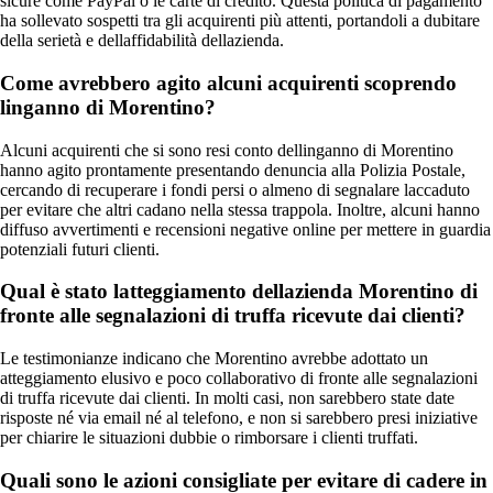
sicure come PayPal o le carte di credito. Questa politica di pagamento
ha sollevato sospetti tra gli acquirenti più attenti, portandoli a dubitare
della serietà e dellaffidabilità dellazienda.
Come avrebbero agito alcuni acquirenti scoprendo
linganno di Morentino?
Alcuni acquirenti che si sono resi conto dellinganno di Morentino
hanno agito prontamente presentando denuncia alla Polizia Postale,
cercando di recuperare i fondi persi o almeno di segnalare laccaduto
per evitare che altri cadano nella stessa trappola. Inoltre, alcuni hanno
diffuso avvertimenti e recensioni negative online per mettere in guardia
potenziali futuri clienti.
Qual è stato latteggiamento dellazienda Morentino di
fronte alle segnalazioni di truffa ricevute dai clienti?
Le testimonianze indicano che Morentino avrebbe adottato un
atteggiamento elusivo e poco collaborativo di fronte alle segnalazioni
di truffa ricevute dai clienti. In molti casi, non sarebbero state date
risposte né via email né al telefono, e non si sarebbero presi iniziative
per chiarire le situazioni dubbie o rimborsare i clienti truffati.
Quali sono le azioni consigliate per evitare di cadere in