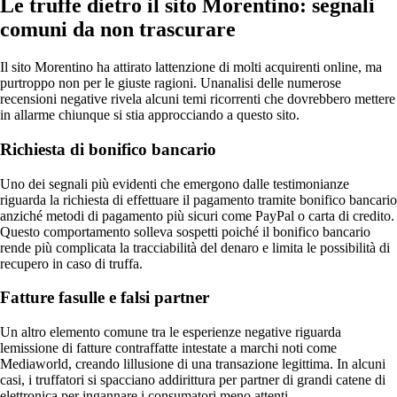
Le truffe dietro il sito Morentino: segnali
comuni da non trascurare
Il sito Morentino ha attirato lattenzione di molti acquirenti online, ma
purtroppo non per le giuste ragioni. Unanalisi delle numerose
recensioni negative rivela alcuni temi ricorrenti che dovrebbero mettere
in allarme chiunque si stia approcciando a questo sito.
Richiesta di bonifico bancario
Uno dei segnali più evidenti che emergono dalle testimonianze
riguarda la richiesta di effettuare il pagamento tramite bonifico bancario
anziché metodi di pagamento più sicuri come PayPal o carta di credito.
Questo comportamento solleva sospetti poiché il bonifico bancario
rende più complicata la tracciabilità del denaro e limita le possibilità di
recupero in caso di truffa.
Fatture fasulle e falsi partner
Un altro elemento comune tra le esperienze negative riguarda
lemissione di fatture contraffatte intestate a marchi noti come
Mediaworld, creando lillusione di una transazione legittima. In alcuni
casi, i truffatori si spacciano addirittura per partner di grandi catene di
elettronica per ingannare i consumatori meno attenti.