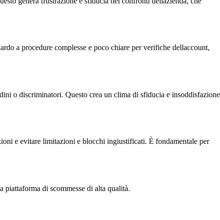
uesto genera frustrazione e sfiducia nei confronti dellazienda, che
iguardo a procedure complesse e poco chiare per verifiche dellaccount,
ini o discriminatori. Questo crea un clima di sfiducia e insoddisfazione
ioni e evitare limitazioni e blocchi ingiustificati. È fondamentale per
na piattaforma di scommesse di alta qualità.