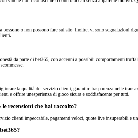
, con vincite non riconosciute o conti bloccati senza apparente motivo. Q
cosa possono o non possono fare sul sito. Inoltre, vi sono segnalazioni r
lienti.
està da parte di bet365, con accenni a possibili comportamenti truffald
di scommesse.
iorare la qualità del servizio clienti, garantire trasparenza nelle transaz
ienti e offrire unesperienza di gioco sicura e soddisfacente per tutti.
 le recensioni che hai raccolto?
rvizio clienti impeccabile, pagamenti veloci, quote live insuperabili e u
 bet365?