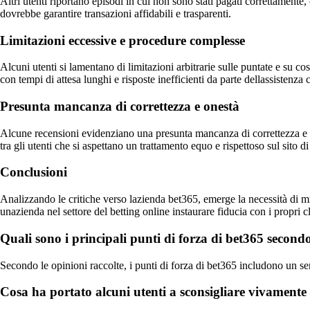
Altri utenti riportano episodi in cui non sono stati pagati correttamente
dovrebbe garantire transazioni affidabili e trasparenti.
Limitazioni eccessive e procedure complesse
Alcuni utenti si lamentano di limitazioni arbitrarie sulle puntate e su 
con tempi di attesa lunghi e risposte inefficienti da parte dellassistenza c
Presunta mancanza di correttezza e onestà
Alcune recensioni evidenziano una presunta mancanza di correttezza e on
tra gli utenti che si aspettano un trattamento equo e rispettoso sul sito 
Conclusioni
Analizzando le critiche verso lazienda bet365, emerge la necessità di migl
unazienda nel settore del betting online instaurare fiducia con i propri cl
Quali sono i principali punti di forza di bet365 secondo
Secondo le opinioni raccolte, i punti di forza di bet365 includono un se
Cosa ha portato alcuni utenti a sconsigliare vivamente