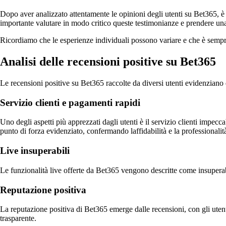
Dopo aver analizzato attentamente le opinioni degli utenti su Bet365, è
importante valutare in modo critico queste testimonianze e prendere una
Ricordiamo che le esperienze individuali possono variare e che è sempre 
Analisi delle recensioni positive su Bet365
Le recensioni positive su Bet365 raccolte da diversi utenti evidenziano
Servizio clienti e pagamenti rapidi
Uno degli aspetti più apprezzati dagli utenti è il servizio clienti impec
punto di forza evidenziato, confermando laffidabilità e la professionali
Live insuperabili
Le funzionalità live offerte da Bet365 vengono descritte come insuperabil
Reputazione positiva
La reputazione positiva di Bet365 emerge dalle recensioni, con gli uten
trasparente.