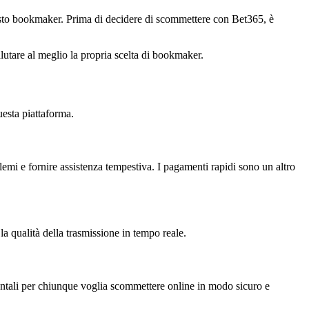
questo bookmaker. Prima di decidere di scommettere con Bet365, è
alutare al meglio la propria scelta di bookmaker.
uesta piattaforma.
blemi e fornire assistenza tempestiva. I pagamenti rapidi sono un altro
la qualità della trasmissione in tempo reale.
mentali per chiunque voglia scommettere online in modo sicuro e