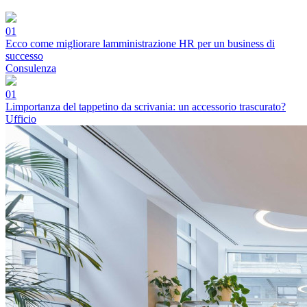
01
Ecco come migliorare lamministrazione HR per un business di
successo
Consulenza
01
Limportanza del tappetino da scrivania: un accessorio trascurato?
Ufficio