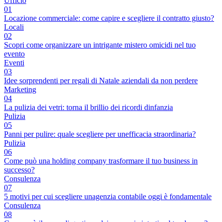
Ufficio
01
Locazione commerciale: come capire e scegliere il contratto giusto?
Locali
02
Scopri come organizzare un intrigante mistero omicidi nel tuo
evento
Eventi
03
Idee sorprendenti per regali di Natale aziendali da non perdere
Marketing
04
La pulizia dei vetri: torna il brillio dei ricordi dinfanzia
Pulizia
05
Panni per pulire: quale scegliere per unefficacia straordinaria?
Pulizia
06
Come può una holding company trasformare il tuo business in
successo?
Consulenza
07
5 motivi per cui scegliere unagenzia contabile oggi è fondamentale
Consulenza
08