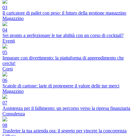
03
Il caricatore di pallet con peso: il futuro della gestione magazzino
Magazzino
04
Sei pronto a perfezionare le tue abilità con un corso di cocktail?
Eventi
05
Imparare con divertimento: la piattaforma di apprendimento che
cerchi!
Corsi
06
Scatole di cartone: larte di proteggere il valore delle tue merci
Magazzino
07
Assistenza per il fallimento: un percorso verso la ripresa finanziaria
Consulenza
08
Trasferire la tua azienda ora: il segreto per vincere la concorrenza