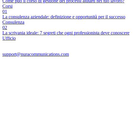
Come può il corso di gestione dei processi aiutarti nel tuo lavoro?
Corsi
01
La consulenza aziendale: definizione e opportunità per il successo
Consulenza
02
La scrivania ideale: 7 segreti che ogni professionista deve conoscere
Ufficio
support@nuracommunications.com